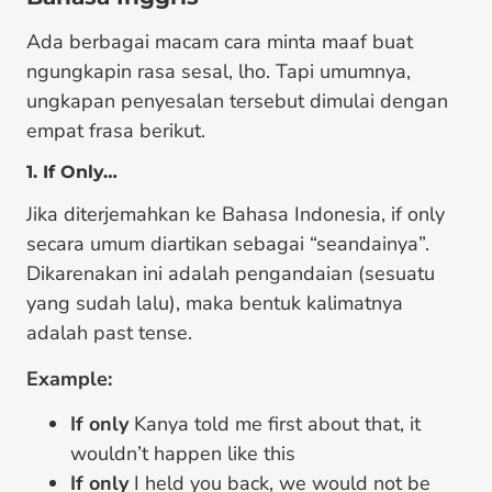
Ada berbagai macam cara minta maaf buat
ngungkapin rasa sesal, lho. Tapi umumnya,
ungkapan penyesalan tersebut dimulai dengan
empat frasa berikut.
1. If Only…
Jika diterjemahkan ke Bahasa Indonesia, if only
secara umum diartikan sebagai “seandainya”.
Dikarenakan ini adalah pengandaian (sesuatu
yang sudah lalu), maka bentuk kalimatnya
adalah past tense.
Example:
If only
Kanya told me first about that, it
wouldn’t happen like this
If only
I held you back, we would not be