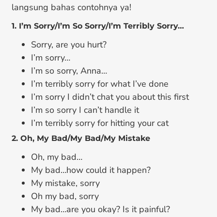
langsung bahas contohnya ya!
1. I’m Sorry/I’m So Sorry/I’m Terribly Sorry…
Sorry, are you hurt?
I’m sorry…
I’m so sorry, Anna…
I’m terribly sorry for what I’ve done
I’m sorry I didn’t chat you about this first
I’m so sorry I can’t handle it
I’m terribly sorry for hitting your cat
2. Oh, My Bad/My Bad/My Mistake
Oh, my bad…
My bad…how could it happen?
My mistake, sorry
Oh my bad, sorry
My bad…are you okay? Is it painful?