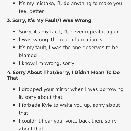
It’s my mistake, I’ll do anything to make you
feel better
3. Sorry, It’s My Fault/I Was Wrong
Sorry, it’s my fault, I’ll never repeat it again
I was wrong; the real information is…
It’s my fault, I was the one deserves to be
blamed
I know I’m wrong, sorry
4. Sorry About That/Sorry, I Didn’t Mean To Do
That
I dropped your mirror when I was borrowing
it, sorry about that
I forbade Kyle to wake you up, sorry about
that
I couldn’t hear your voice back then, sorry
about that