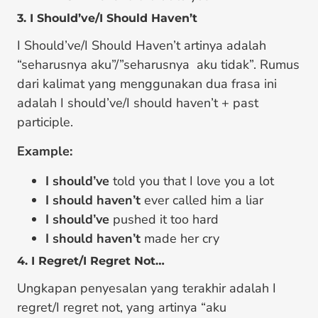
3. I Should’ve/I Should Haven’t
I Should’ve/I Should Haven’t artinya adalah
“seharusnya aku”/”seharusnya aku tidak”. Rumus
dari kalimat yang menggunakan dua frasa ini
adalah I should’ve/I should haven’t + past
participle.
Example:
I should’ve
told you that I love you a lot
I should haven’t
ever called him a liar
I should’ve
pushed it too hard
I should haven’t
made her cry
4. I Regret/I Regret Not…
Ungkapan penyesalan yang terakhir adalah I
regret/I regret not, yang artinya “aku