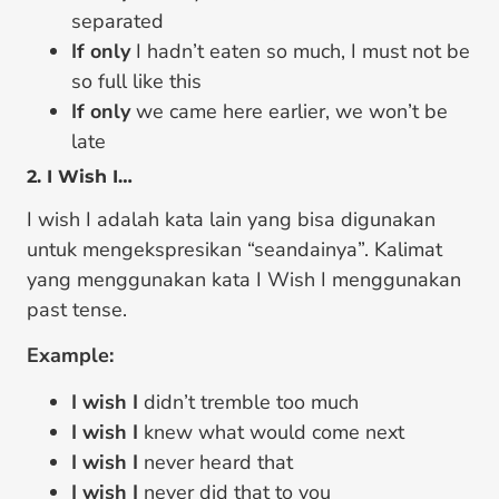
separated
If only
I hadn’t eaten so much, I must not be
so full like this
If only
we came here earlier, we won’t be
late
2. I Wish I…
I wish I adalah kata lain yang bisa digunakan
untuk mengekspresikan “seandainya”. Kalimat
yang menggunakan kata I Wish I menggunakan
past tense.
Example:
I wish I
didn’t tremble too much
I wish I
knew what would come next
I wish I
never heard that
I wish I
never did that to you