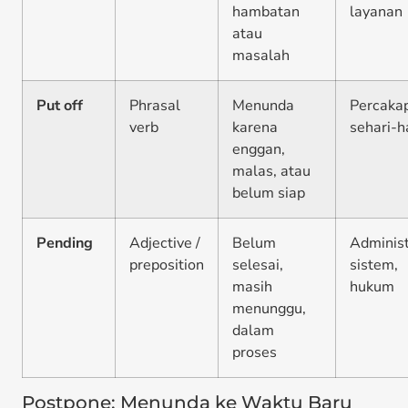
hambatan
layanan
atau
masalah
Put off
Phrasal
Menunda
Percaka
verb
karena
sehari-h
enggan,
malas, atau
belum siap
Pending
Adjective /
Belum
Administ
preposition
selesai,
sistem,
masih
hukum
menunggu,
dalam
proses
Postpone: Menunda ke Waktu Baru