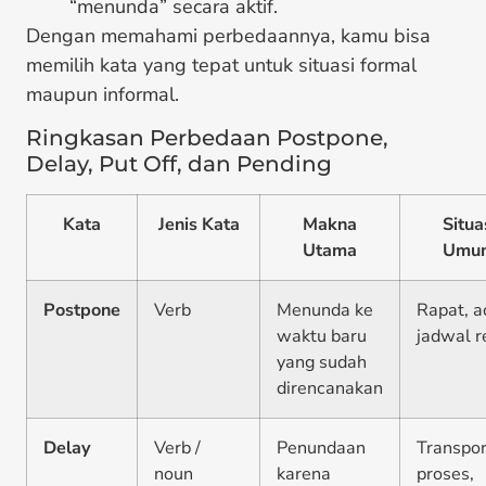
“menunda” secara aktif.
Dengan memahami perbedaannya, kamu bisa
memilih kata yang tepat untuk situasi formal
maupun informal.
Ringkasan Perbedaan Postpone,
Delay, Put Off, dan Pending
Kata
Jenis Kata
Makna
Situa
Utama
Umu
Postpone
Verb
Menunda ke
Rapat, a
waktu baru
jadwal r
yang sudah
direncanakan
Delay
Verb /
Penundaan
Transpor
noun
karena
proses,