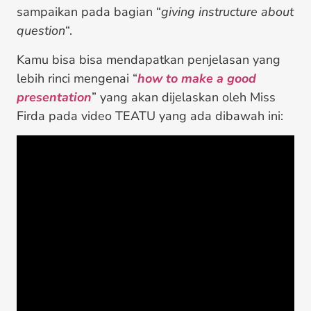
sampaikan pada bagian
“
giving instructure about
question
“.
Kamu bisa bisa mendapatkan penjelasan yang
lebih rinci mengenai “
how to make a good
presentation
” yang akan dijelaskan oleh Miss
Firda pada video TEATU yang ada dibawah ini: