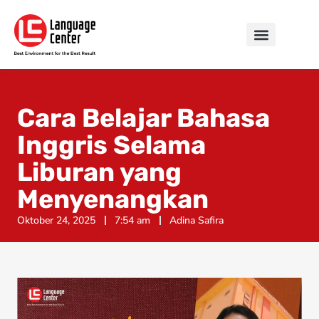
Cara Belajar Bahasa
Inggris Selama
Liburan yang
Menyenangkan
Oktober 24, 2025
7:54 am
Adina Safira