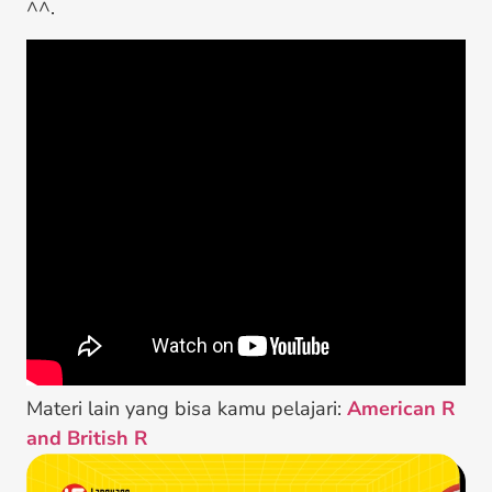
^^.
Materi lain yang bisa kamu pelajari:
American R
and British R