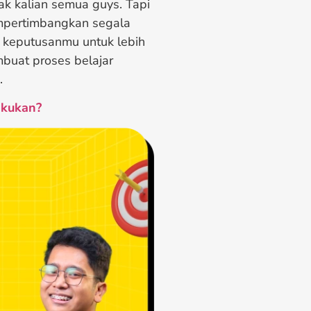
k kalian semua guys. Tapi
empertimbangkan segala
 keputusanmu untuk lebih
buat proses belajar
.
akukan?