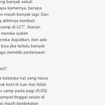
ng banyak sekali
 apa kamarnya, berapa
an masih banyak lagi. Dan
g akhirnya kembali
ecamp di LC?”. Alasan
n mereka sudah
reka dapatkan, dan ada
isa jika terlalu banyak
uga memiliki pertanyaan
ar)?
a beberpa hal yang harus
k kost di luar dan tidak
as camp pada pagi (5.00)
tempat tinggal selain di
ng masih berdekatan