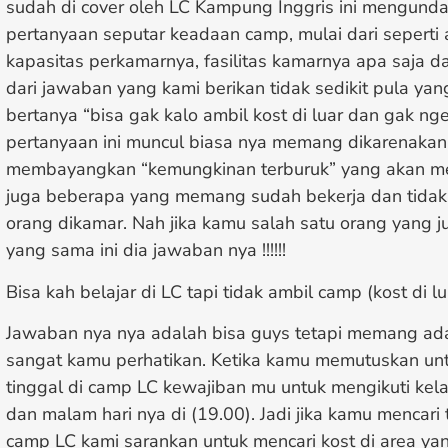
sudah di cover oleh LC Kampung Inggris ini mengunda
pertanyaan seputar keadaan camp, mulai dari seperti
kapasitas perkamarnya, fasilitas kamarnya apa saja d
dari jawaban yang kami berikan tidak sedikit pula yan
bertanya “bisa gak kalo ambil kost di luar dan gak ng
pertanyaan ini muncul biasa nya memang dikarenaka
membayangkan “kemungkinan terburuk” yang akan me
juga beberapa yang memang sudah bekerja dan tidak b
orang dikamar. Nah jika kamu salah satu orang yang j
yang sama ini dia jawaban nya !!!!!!
Bisa kah belajar di LC tapi tidak ambil camp (kost di lu
Jawaban nya nya adalah bisa guys tetapi memang ad
sangat kamu perhatikan. Ketika kamu memutuskan untu
tinggal di camp LC kewajiban mu untuk mengikuti kel
dan malam hari nya di (19.00). Jadi jika kamu mencari 
camp LC kami sarankan untuk mencari kost di area ya