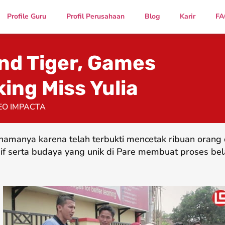
Profile Guru
Profil Perusahaan
Blog
Karir
FA
and Tiger, Games
ing Miss Yulia
EO IMPACTA
namanya karena telah terbukti mencetak ribuan oran
if serta budaya yang unik di Pare membuat proses bel