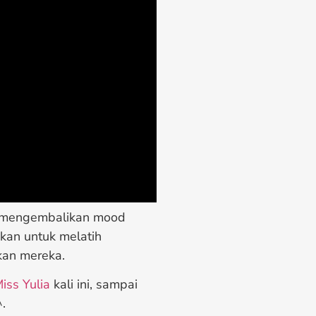
k mengembalikan mood
akan untuk melatih
kan mereka.
iss Yulia
kali ini, sampai
.