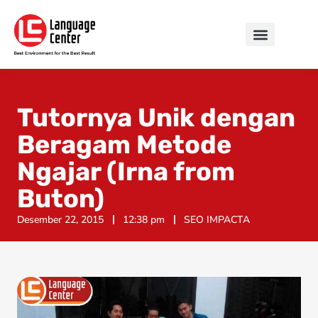
Tutornya Unik dengan
Beragam Metode
Ngajar (Irna from
Buton)
Desember 22, 2015
12:38 pm
SEO IMPACTA