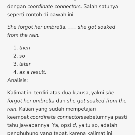
dengan
coordinate connectors
. Salah satunya
seperti contoh di bawah ini.
She forgot her umbrella, ___ she got soaked
from the rain.
then
so
later
as a result
.
Analisis:
Kalimat ini terdiri atas dua klausa, yakni
she
forgot her umbrella
dan
she got soaked from the
rain
. Kalian yang sudah mempelajari
keempat
coordinate connectors
sebelumnya pasti
tahu jawabannya. Ya, opsi
d,
yaitu
so
, adalah
penghubung yang tepat, karena kalimat ini