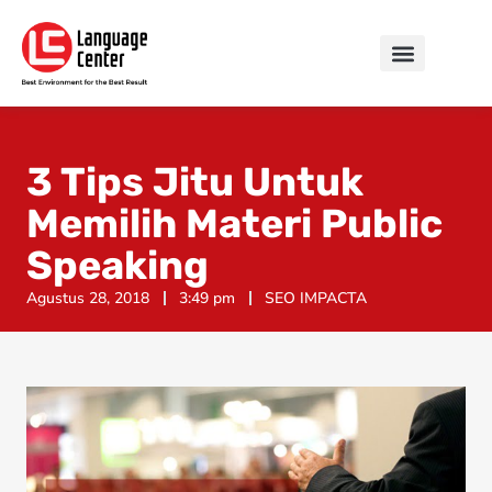
3 Tips Jitu Untuk
Memilih Materi Public
Speaking
Agustus 28, 2018
3:49 pm
SEO IMPACTA