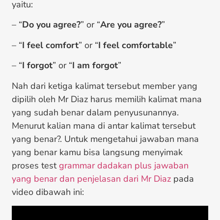
yaitu:
– “
Do you agree?
” or “
Are you agree?
”
– “
I feel comfort
” or “
I feel comfortable
”
– “
I forgot
” or “
I am forgot
”
Nah dari ketiga kalimat tersebut member yang
dipilih oleh Mr Diaz harus memilih kalimat mana
yang sudah benar dalam penyusunannya.
Menurut kalian mana di antar kalimat tersebut
yang benar?. Untuk mengetahui jawaban mana
yang benar kamu bisa langsung menyimak
proses test
grammar dadakan plus jawaban
yang benar dan penjelasan dari Mr Diaz
pada
video dibawah ini: