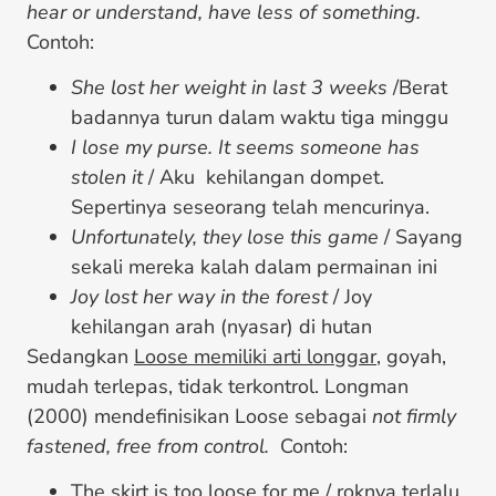
hear or understand, have less of something.
Contoh:
She lost her weight in last 3 weeks
/Berat
badannya turun dalam waktu tiga minggu
I lose my purse. It seems someone has
stolen it
/ Aku kehilangan dompet.
Sepertinya seseorang telah mencurinya.
Unfortunately, they lose this game
/ Sayang
sekali mereka kalah dalam permainan ini
Joy lost her way in the forest
/ Joy
kehilangan arah (nyasar) di hutan
Sedangkan
Loose memiliki arti longgar
, goyah,
mudah terlepas, tidak terkontrol. Longman
(2000) mendefinisikan Loose sebagai
not firmly
fastened, free from control.
Contoh:
The skirt is too loose for me / roknya terlalu