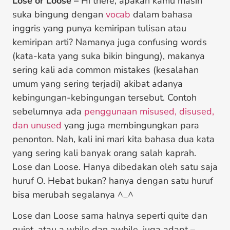
Lose or Loose –
Hi there, apakah kamu masih
suka bingung dengan
vocab
dalam bahasa
inggris yang punya kemiripan tulisan atau
kemiripan arti? Namanya juga confusing words
(kata-kata yang suka bikin bingung), makanya
sering kali ada common mistakes (kesalahan
umum yang sering terjadi) akibat adanya
kebingungan-kebingungan tersebut. Contoh
sebelumnya ada
penggunaan misused, disused,
dan unused
yang juga membingungkan para
penonton. Nah, kali ini mari kita bahasa dua kata
yang sering kali banyak orang salah kaprah.
Lose dan Loose. Hanya dibedakan oleh satu saja
huruf O. Hebat bukan? hanya dengan satu huruf
bisa merubah segalanya ^_^
Lose dan Loose sama halnya seperti quite dan
quiet, atau a while dan awhile, juga adapt –