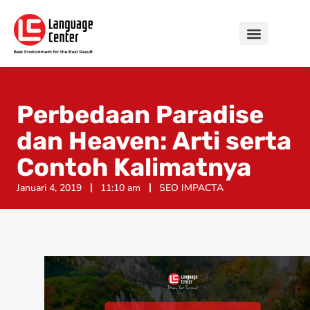
Perbedaan Paradise
dan Heaven: Arti serta
Contoh Kalimatnya
Januari 4, 2019
11:10 am
SEO IMPACTA