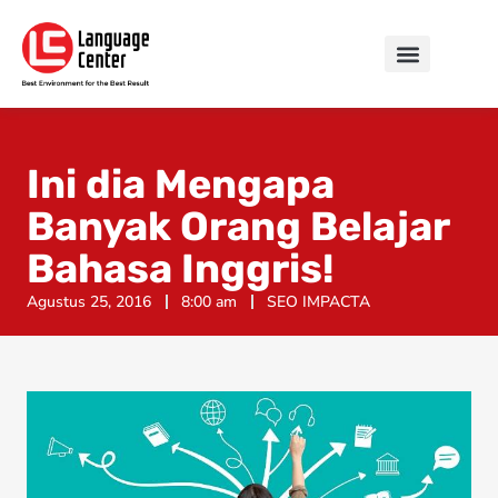
Ini dia Mengapa
Banyak Orang Belajar
Bahasa Inggris!
Agustus 25, 2016
8:00 am
SEO IMPACTA