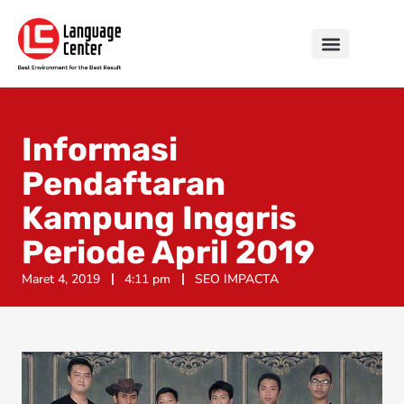
Informasi
Pendaftaran
Kampung Inggris
Periode April 2019
Maret 4, 2019
4:11 pm
SEO IMPACTA