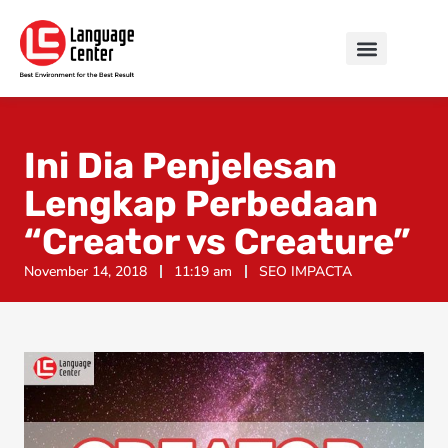
Ini Dia Penjelesan
Lengkap Perbedaan
“Creator vs Creature”
November 14, 2018
11:19 am
SEO IMPACTA