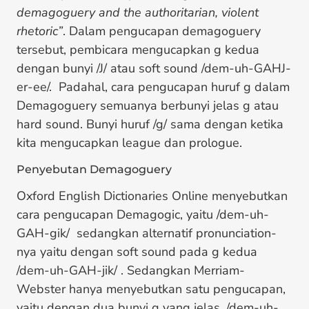
demagoguery and the authoritarian, violent
rhetoric”
. Dalam pengucapan demagoguery
tersebut, pembicara mengucapkan g kedua
dengan bunyi /J/ atau soft sound /dem-uh-GAHJ-
er-ee/. Padahal, cara pengucapan huruf g dalam
Demagoguery semuanya berbunyi jelas g atau
hard sound. Bunyi huruf /g/ sama dengan ketika
kita mengucapkan league dan prologue.
Penyebutan Demagoguery
Oxford English Dictionaries Online menyebutkan
cara pengucapan Demagogic, yaitu /dem-uh-
GAH-gik/ sedangkan alternatif pronunciation-
nya yaitu dengan soft sound pada g kedua
/dem-uh-GAH-jik/ . Sedangkan Merriam-
Webster hanya menyebutkan satu pengucapan,
yaitu dengan dua bunyi g yang jelas, /dem-uh-