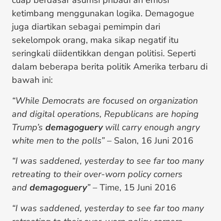
cuap berdasar asumsi pribadi an emosi
ketimbang menggunakan logika. Demagogue
juga diartikan sebagai pemimpin dari
sekelompok orang, maka sikap negatif itu
seringkali diidentikkan dengan politisi. Seperti
dalam beberapa berita politik Amerika terbaru di
bawah ini:
“While Democrats are focused on organization
and digital operations, Republicans are hoping
Trump’s
demagoguery
will carry enough angry
white men to the polls”
– Salon, 16 Juni 2016
“I was saddened, yesterday to see far too many
retreating to their over-worn policy corners
and
demagoguery
”
– Time, 15 Juni 2016
“I was saddened, yesterday to see far too many