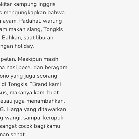
ekitar kampung inggris
kis mengungkapkan bahwa
g ayam. Padahal, warung
-jam makan siang, Tongkis
 Bahkan, saat liburan
ongan holiday.
pelan. Meskipun masih
ma nasi pecel dan beragam
yono yang juga seorang
 di Tongkis. “Brand kami
sus, makanya kami buat
 Beliau juga menambahkan,
SG. Harga yang ditawarkan
ng wangi, sampai kerupuk
sangat cocok bagi kamu
nan sehat.