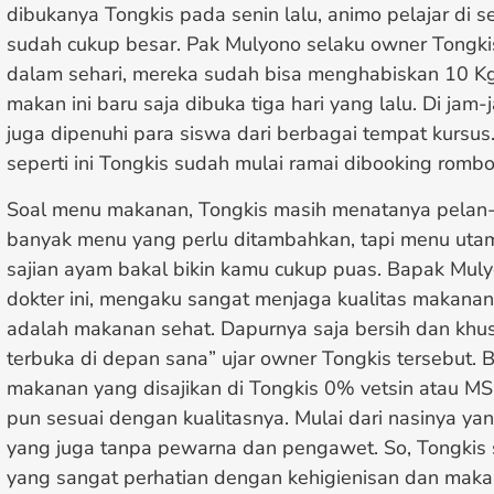
dibukanya Tongkis pada senin lalu, animo pelajar di s
sudah cukup besar. Pak Mulyono selaku owner Tong
dalam sehari, mereka sudah bisa menghabiskan 10 K
makan ini baru saja dibuka tiga hari yang lalu. Di jam
juga dipenuhi para siswa dari berbagai tempat kursus.
seperti ini Tongkis sudah mulai ramai dibooking romb
Soal menu makanan, Tongkis masih menatanya pelan-
banyak menu yang perlu ditambahkan, tapi menu uta
sajian ayam bakal bikin kamu cukup puas. Bapak Mul
dokter ini, mengaku sangat menjaga kualitas makanan
adalah makanan sehat. Dapurnya saja bersih dan khu
terbuka di depan sana” ujar owner Tongkis tersebut.
makanan yang disajikan di Tongkis 0% vetsin atau M
pun sesuai dengan kualitasnya. Mulai dari nasinya ya
yang juga tanpa pewarna dan pengawet. So, Tongkis 
yang sangat perhatian dengan kehigienisan dan maka