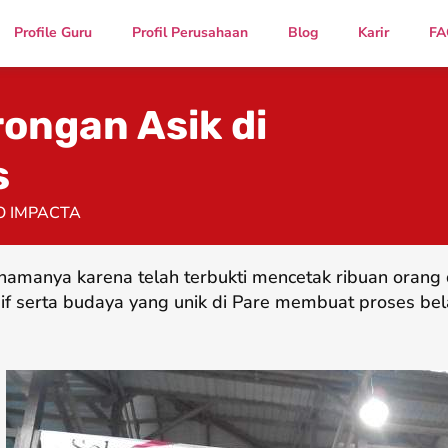
Profile Guru
Profil Perusahaan
Blog
Karir
FA
ongan Asik di
s
O IMPACTA
namanya karena telah terbukti mencetak ribuan oran
if serta budaya yang unik di Pare membuat proses bel