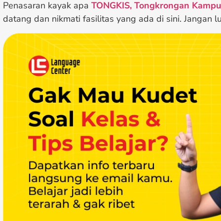
Penasaran kayak apa
TONGKIS, Tongkrongan Kampun
datang dan nikmati fasilitas yang ada di sini. Jangan