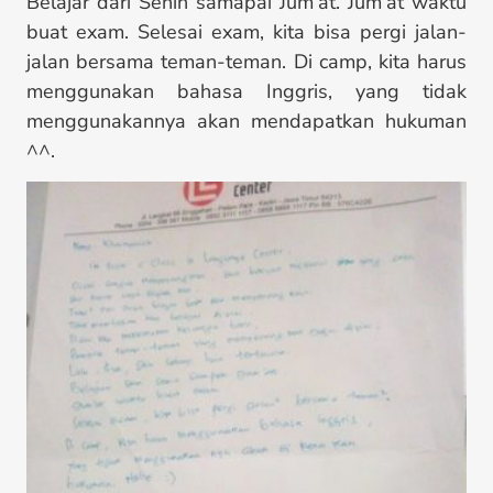
Belajar dari Senin samapai Jum’at. Jum’at waktu
buat exam. Selesai exam, kita bisa pergi jalan-
jalan bersama teman-teman. Di camp, kita harus
menggunakan bahasa Inggris, yang tidak
menggunakannya akan mendapatkan hukuman
^^.