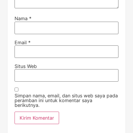
Nama
*
Email
*
Situs Web
Simpan nama, email, dan situs web saya pada
peramban ini untuk komentar saya
berikutnya.