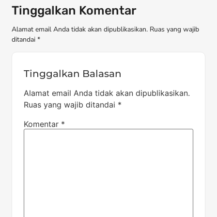
Tinggalkan Komentar
Alamat email Anda tidak akan dipublikasikan. Ruas yang wajib
ditandai *
Tinggalkan Balasan
Alamat email Anda tidak akan dipublikasikan.
Ruas yang wajib ditandai
*
Komentar
*