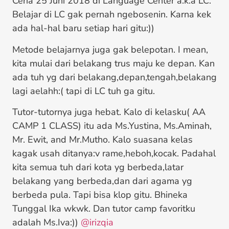
Ceria 25 Juni 2018 di Language Center a.k.a LC.
Belajar di LC gak pernah ngebosenin. Karna kek
ada hal-hal baru setiap hari gitu:))
Metode belajarnya juga gak belepotan. I mean,
kita mulai dari belakang trus maju ke depan. Kan
ada tuh yg dari belakang,depan,tengah,belakang
lagi aelahh:( tapi di LC tuh ga gitu.
Tutor-tutornya juga hebat. Kalo di kelasku( AA
CAMP 1 CLASS) itu ada Ms.Yustina, Ms.Aminah,
Mr. Ewit, and Mr.Mutho. Kalo suasana kelas
kagak usah ditanya:v rame,heboh,kocak. Padahal
kita semua tuh dari kota yg berbeda,latar
belakang yang berbeda,dan dari agama yg
berbeda pula. Tapi bisa klop gitu. Bhineka
Tunggal Ika wkwk. Dan tutor camp favoritku
adalah Ms.Iva:))
@irizqia