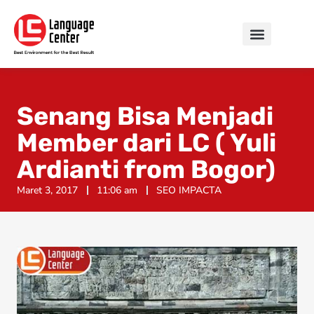
Senang Bisa Menjadi
Member dari LC ( Yuli
Ardianti from Bogor)
Maret 3, 2017
11:06 am
SEO IMPACTA