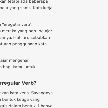
Akan tetapi ada beberapa
 pola yang sama. Kata kerja
“irregular verb”.
n mereka yang baru belajar
nnya. Hal ini disebabkan
i aturan penggunaan kata
lajar mengenai
h bagi kamu untuk
rregular Verb?
akan kata kerja. Sayangnya
 bentuk ketiga yang
nggris dalam bentuk 1 hanya