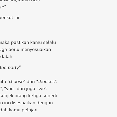
se
”.
rikut ini :
maka pastikan kamu selalu
uga perlu menyesuaikan
dalah :
 the party”
itu
“choose“
dan
“chooses”.
, “you” dan juga “we”.
ubjek orang ketiga seperti
an ini disesuaikan dengan
dah kamu pelajari