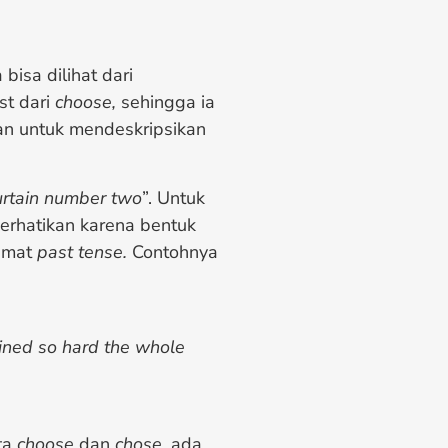
bisa dilihat dari
st dari
choose,
sehingga ia
an untuk mendeskripsikan
urtain number two
”. Untuk
perhatikan karena bentuk
limat
past tense.
Contohnya
ained so hard the whole
ta
choose
dan
chose,
ada