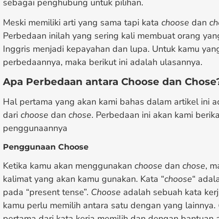
sebagai penghubung untuk pilihan.
Meski memiliki arti yang sama tapi kata
choose
dan
ch
Perbedaan inilah yang sering kali membuat orang yan
Inggris menjadi kepayahan dan lupa. Untuk kamu yang
perbedaannya, maka berikut ini adalah ulasannya.
Apa Perbedaan antara
Choose dan Chose
Hal pertama yang akan kami bahas dalam artikel ini
dari
choose
dan
chose
. Perbedaan ini akan kami beri
penggunaannya
Penggunaan Choose
Ketika kamu akan menggunakan
choose
dan
chose
, m
kalimat yang akan kamu gunakan. Kata “
choose
“ adal
pada “present tense”.
Choose
adalah sebuah kata kerj
kamu perlu memilih antara satu dengan yang lainnya.
pertama dari kata kerja memilih dan dengan bantuan a