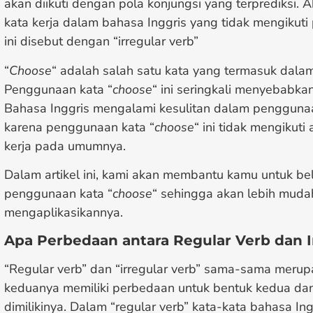
akan diikuti dengan pola konjungsi yang terprediksi. 
kata kerja dalam bahasa Inggris yang tidak mengikuti
ini disebut dengan “irregular verb”
“
Choose
“ adalah salah satu kata yang termasuk dalam 
Penggunaan kata “
choose
“ ini seringkali menyebabka
Bahasa Inggris mengalami kesulitan dalam penggunaa
karena penggunaan kata “
choose
“ ini tidak mengikut
kerja pada umumnya.
Dalam artikel ini, kami akan membantu kamu untuk be
penggunaan kata “
choose
“ sehingga akan lebih muda
mengaplikasikannya.
Apa Perbedaan antara Regular Verb dan I
“Regular verb” dan “irregular verb” sama-sama merup
keduanya memiliki perbedaan untuk bentuk kedua dan
dimilikinya. Dalam “regular verb” kata-kata bahasa I