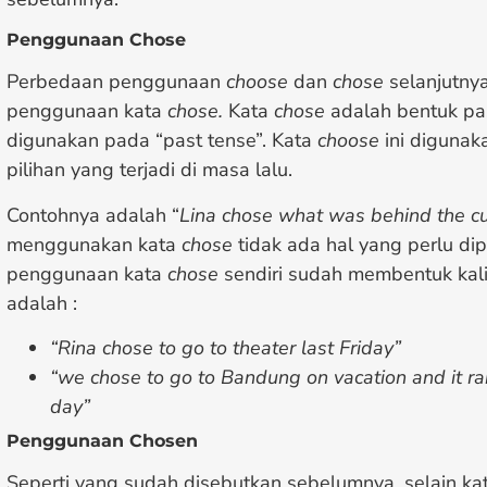
Penggunaan Chose
Perbedaan penggunaan
choose
dan
chose
selanjutnya 
penggunaan kata
chose.
Kata
chose
adalah bentuk pa
digunakan pada “past tense”. Kata
choose
ini digunak
pilihan yang terjadi di masa lalu.
Contohnya adalah “
Lina chose what was behind the c
menggunakan kata
chose
tidak ada hal yang perlu di
penggunaan kata
chose
sendiri sudah membentuk ka
adalah :
“Rina chose to go to theater last Friday”
“we chose to go to Bandung on vacation and it r
day”
Penggunaan Chosen
Seperti yang sudah disebutkan sebelumnya, selain ka