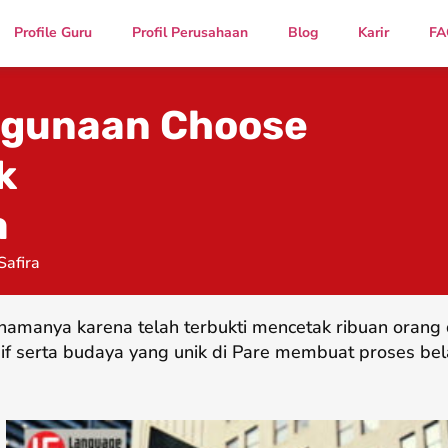
Profile Guru
Profil Perusahaan
Blog
Karir
FA
ggunaan Choose
k
a
Safira
namanya karena telah terbukti mencetak ribuan oran
if serta budaya yang unik di Pare membuat proses bel