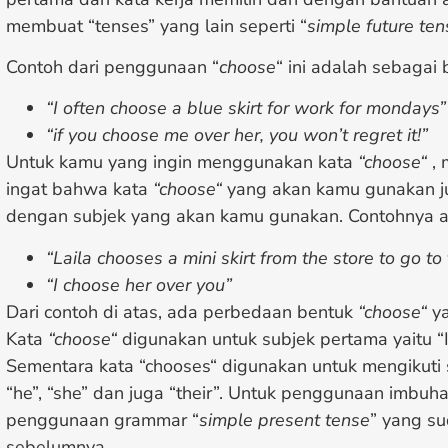
membuat “tenses” yang lain seperti “
simple future ten
Contoh dari penggunaan “
choose
“ ini adalah sebagai be
“I often choose a blue skirt for work for mondays”
“if you choose me over her, you won’t regret it!”
Untuk kamu yang ingin menggunakan kata
“choose“
, 
ingat bahwa kata
“choose“
yang akan kamu gunakan j
dengan subjek yang akan kamu gunakan. Contohnya a
“Laila chooses a mini skirt from the store to go to
“I choose her over you”
Dari contoh di atas, ada perbedaan bentuk
“choose“
ya
Kata
“choose“
digunakan untuk subjek pertama yaitu “I”
Sementara kata “chooses“ digunakan untuk mengikuti s
“he”, “she” dan juga “their”. Untuk penggunaan imbuh
penggunaan grammar “
simple present tense
” yang su
sebelumnya.