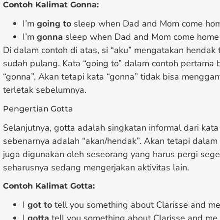
Contoh Kalimat Gonna:
I’m
going to
sleep when Dad and Mom come ho
I’m
gonna
sleep when Dad and Mom come home
Di dalam contoh di atas, si “aku” mengatakan hendak 
sudah pulang. Kata “going to” dalam contoh pertama b
“gonna”, Akan tetapi kata “gonna” tidak bisa menggan
terletak sebelumnya.
Pengertian Gotta
Selanjutnya, gotta adalah singkatan informal dari kata “
sebenarnya adalah “akan/hendak”. Akan tetapi dalam
juga digunakan oleh seseorang yang harus pergi sege
seharusnya sedang mengerjakan aktivitas lain.
Contoh Kalimat Gotta:
I
got to
tell you something about Clarisse and m
I
gotta
tell you something about Clarisse and me