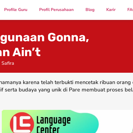
Profile Guru
Profil Perusahaan
Blog
Karir
FA
gunaan Gonna,
n Ain’t
 Safira
namanya karena telah terbukti mencetak ribuan oran
if serta budaya yang unik di Pare membuat proses bel