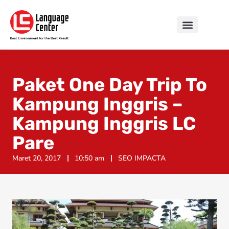
Paket One Day Trip To
Kampung Inggris –
Kampung Inggris LC
Pare
Maret 20, 2017
10:50 am
SEO IMPACTA