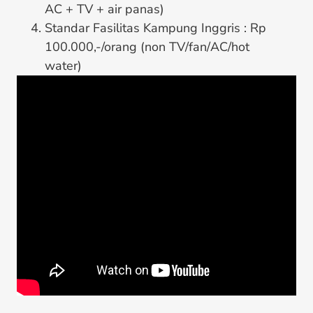
AC + TV + air panas)
Standar Fasilitas Kampung Inggris : Rp
100.000,-/orang (non TV/fan/AC/hot
water)