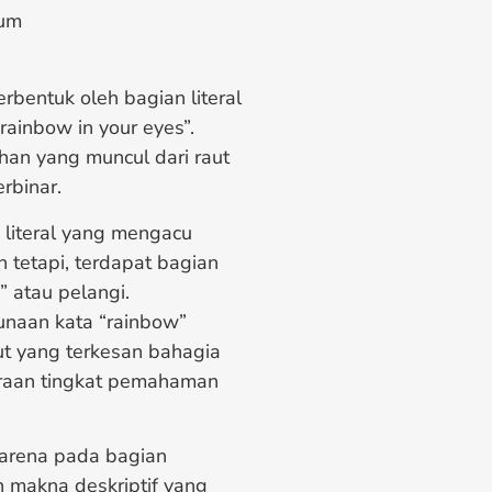
num
rbentuk oleh bagian literal
rainbow in your eyes”.
an yang muncul dari raut
rbinar.
 literal yang mengacu
tetapi, terdapat bagian
” atau pelangi.
naan kata “rainbow”
ut yang terkesan bahagia
taraan tingkat pemahaman
karena pada bagian
n makna deskriptif yang