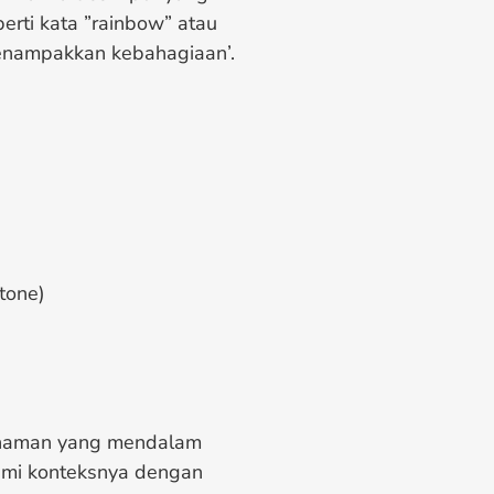
erti kata ”rainbow” atau
menampakkan kebahagiaan’.
stone)
ahaman yang mendalam
ami konteksnya dengan