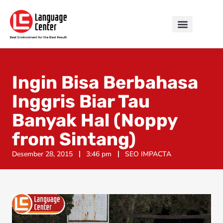
Ingin Bisa Berbahasa
Inggris Biar Tau
Banyak Hal (Noppy
from Sintang)
Desember 28, 2015
3:46 pm
SEO IMPACTA