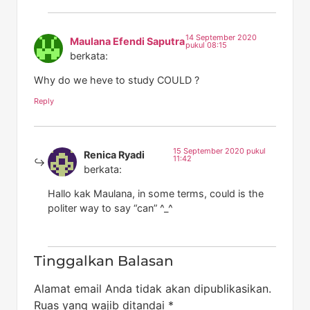
14 September 2020
Maulana Efendi Saputra
pukul 08:15
berkata:
Why do we heve to study COULD ?
Reply
15 September 2020 pukul
Renica Ryadi
11:42
berkata:
Hallo kak Maulana, in some terms, could is the
politer way to say “can” ^_^
Tinggalkan Balasan
Alamat email Anda tidak akan dipublikasikan.
Ruas yang wajib ditandai
*