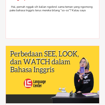
Hai, pernah nggak sih kalian ngobrol sama teman yang ngomong
pake bahasa Inggris terus mereka bilang “so-so”? Kalau saya