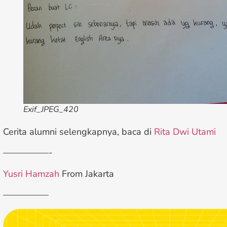
Exif_JPEG_420
Cerita alumni selengkapnya, baca di
Rita Dwi Utami
—————-
Yusri Hamzah
From Jakarta
—————