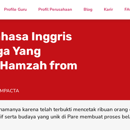
Profile Guru
Profil Perusahaan
Blog
Karir
FA
ahasa Inggris
ga Yang
i Hamzah from
IMPACTA
namanya karena telah terbukti mencetak ribuan oran
if serta budaya yang unik di Pare membuat proses bel