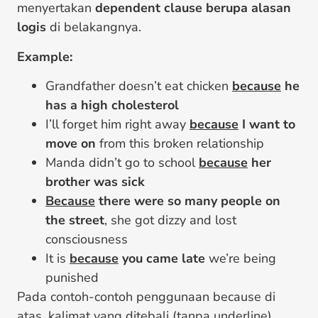
menyertakan
dependent clause berupa alasan
logis
di belakangnya.
Example:
Grandfather doesn’t eat chicken
because
he
has a high cholesterol
I’ll forget him right away
because
I want to
move on
from this broken relationship
Manda didn’t go to school
because
her
brother was sick
Because
there were so many people on
the street
, she got dizzy and lost
consciousness
It is
because
you came late
we’re being
punished
Pada contoh-contoh penggunaan because di
atas, kalimat yang ditebali (tanpa underline)