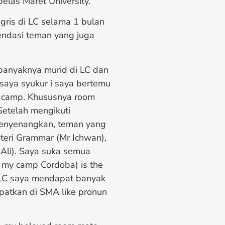
belas Maret University.
gris di LC selama 1 bulan
ndasi teman yang juga
banyaknya murid di LC dan
saya syukur i saya bertemu
 camp. Khususnya room
Setelah mengikuti
menyenangkan, teman yang
ateri Grammar (Mr Ichwan),
Ali). Saya suka semua
in my camp Cordoba) is the
i LC saya mendapat banyak
patkan di SMA like pronun