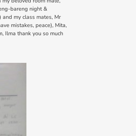
a my beloved room mate,
areng-bareng night &
) and my class mates, Mr
 have mistakes, peace), Mita,
ham, Ilma thank you so much