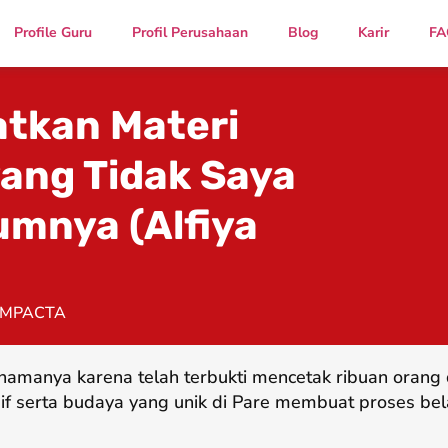
Profile Guru
Profil Perusahaan
Blog
Karir
FA
tkan Materi
yang Tidak Saya
mnya (Alfiya
IMPACTA
namanya karena telah terbukti mencetak ribuan oran
if serta budaya yang unik di Pare membuat proses bel