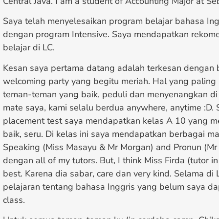
Central Java. I am a student of Accounting Major at Se
Saya telah menyelesaikan program belajar bahasa Ing
dengan program Intensive. Saya mendapatkan rekome
belajar di LC.
Kesan saya pertama datang adalah terkesan dengan 
welcoming party yang begitu meriah. Hal yang paling 
teman-teman yang baik, peduli dan menyenangkan di
mate saya, kami selalu berdua anywhere, anytime :D. 
placement test saya mendapatkan kelas A 10 yang 
baik, seru. Di kelas ini saya mendapatkan berbagai m
Speaking (Miss Masayu & Mr Morgan) and Pronun (Mr 
dengan all of my tutors. But, I think Miss Firda (tutor 
best. Karena dia sabar, care dan very kind. Selama d
pelajaran tentang bahasa Inggris yang belum saya da
class.