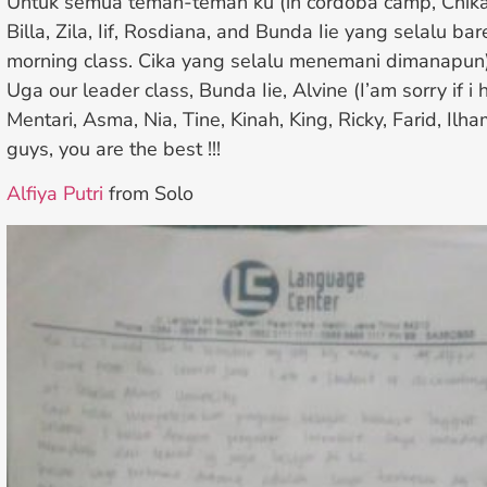
Untuk semua teman-teman ku (in cordoba camp, Chik
Billa, Zila, Iif, Rosdiana, and Bunda Iie yang selalu b
morning class. Cika yang selalu menemani dimanapun
Uga our leader class, Bunda Iie, Alvine (I’am sorry if i
Mentari, Asma, Nia, Tine, Kinah, King, Ricky, Farid, Il
guys, you are the best !!!
Alfiya Putri
from Solo