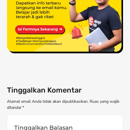
Tinggalkan Komentar
Alamat email Anda tidak akan dipublikasikan. Ruas yang wajib
ditandai *
Tinggalkan Balasan