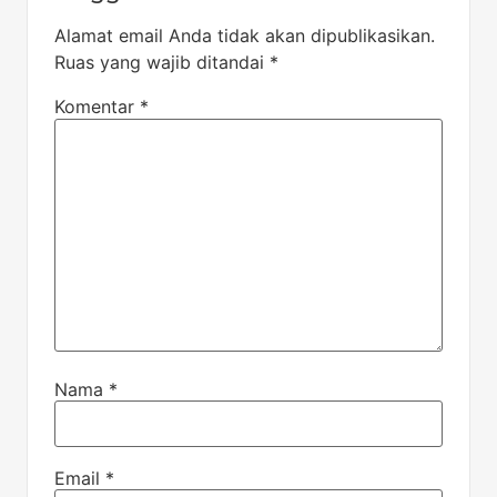
Alamat email Anda tidak akan dipublikasikan.
Ruas yang wajib ditandai
*
Komentar
*
Nama
*
Email
*