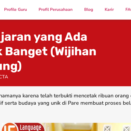
Profile Guru
Profil Perusahaan
Blog
Karir
FA
jaran yang Ada
k Banget (Wijihan
ung)
CTA
namanya karena telah terbukti mencetak ribuan oran
if serta budaya yang unik di Pare membuat proses bel