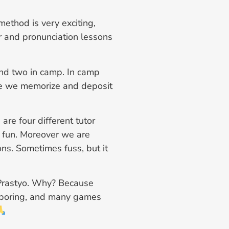
method is very exciting,
 and pronunciation lessons
 and two in camp. In camp
re we memorize and deposit
 are four different tutor
ry fun. Moreover we are
ns. Sometimes fuss, but it
 Prastyo. Why? Because
t boring, and many games