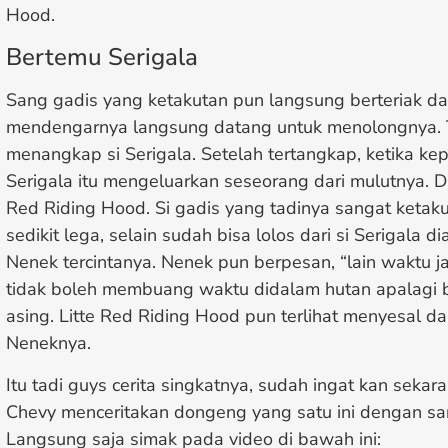
Hood.
Bertemu Serigala
Sang gadis yang ketakutan pun langsung berteriak d
mendengarnya langsung datang untuk menolongnya. 
menangkap si Serigala. Setelah tertangkap, ketika kep
Serigala itu mengeluarkan seseorang dari mulutnya. Di
Red Riding Hood. Si gadis yang tadinya sangat ketak
sedikit lega, selain sudah bisa lolos dari si Serigala 
Nenek tercintanya. Nenek pun berpesan, “lain waktu j
tidak boleh membuang waktu didalam hutan apalagi 
asing. Litte Red Riding Hood pun terlihat menyesal d
Neneknya.
Itu tadi guys cerita singkatnya, sudah ingat kan seka
Chevy menceritakan dongeng yang satu ini dengan san
Langsung saja simak pada video di bawah ini: