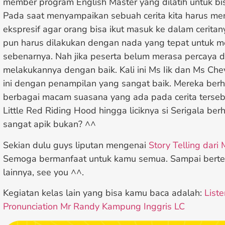
member program English Master yang dilatih untuk bi
Pada saat menyampaikan sebuah cerita kita harus m
ekspresif agar orang bisa ikut masuk ke dalam cerita
pun harus dilakukan dengan nada yang tepat untuk 
sebenarnya. Nah jika peserta belum merasa percaya di
melakukannya dengan baik. Kali ini Ms Iik dan Ms C
ini dengan penampilan yang sangat baik. Mereka ber
berbagai macam suasana yang ada pada cerita tersebu
Little Red Riding Hood hingga liciknya si Serigala ber
sangat apik bukan? ^^
Sekian dulu guys liputan mengenai
Story Telling dari
Semoga bermanfaat untuk kamu semua. Sampai bertem
lainnya, see you ^^.
Kegiatan kelas lain yang bisa kamu baca adalah:
Liste
Pronunciation Mr Randy Kampung Inggris LC