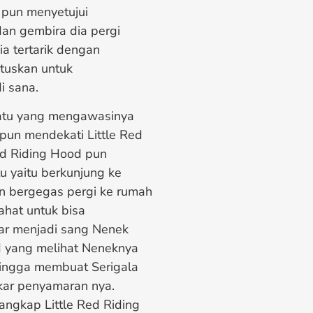
 pun menyetujui
an gembira dia pergi
a tertarik dengan
tuskan untuk
i sana.
uatu yang mengawasinya
pun mendekati Little Red
ed Riding Hood pun
u yaitu berkunjung ke
n bergegas pergi ke rumah
ahat untuk bisa
ar menjadi sang Nenek
od yang melihat Neneknya
hingga membuat Serigala
kar penyamaran nya.
angkap Little Red Riding