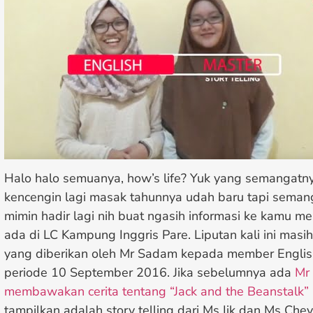
Halo halo semuanya, how’s life? Yuk yang semangatn
kencengin lagi masak tahunnya udah baru tapi seman
mimin hadir lagi nih buat ngasih informasi ke kamu m
ada di LC Kampung Inggris Pare. Liputan kali ini masih
yang diberikan oleh Mr Sadam kepada member Englis
periode 10 September 2016. Jika sebelumnya ada
Mr 
membawakan cerita tentang “Jack and the Beanstalk”
tampilkan adalah story telling dari Ms Iik dan Ms Chevy