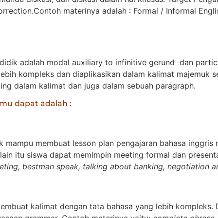
rrection.Contoh materinya adalah : Formal / Informal Engli
idik adalah modal auxiliary to infinitive gerund dan partici
ih kompleks dan diaplikasikan dalam kalimat majemuk set
g dalam kalimat dan juga dalam sebuah paragraph.
mu dapat adalah :
tuk mampu membuat lesson plan pengajaran bahasa inggris 
elain itu siswa dapat memimpin meeting formal dan present
eting, bestman speak, talking about banking, negotiation
 membuat kalimat dengan tata bahasa yang lebih komplek