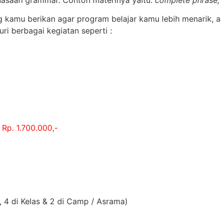
uasaan grammar. Contoh materinya yaitu:
complete phrase, 
g kamu berikan agar program belajar kamu lebih menarik, a
i berbagai kegiatan seperti :
Rp. 1.700.000,-
, 4 di Kelas & 2 di Camp / Asrama)