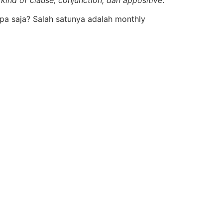
kind of clause, conjunction, dan appositive
.
pa saja? Salah satunya adalah monthly