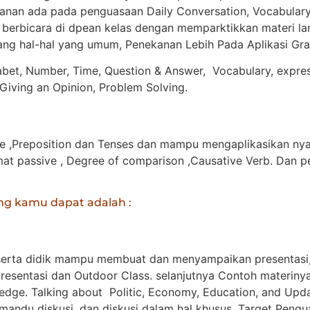
ekanan ada pada penguasaan Daily Conversation, Vocabulary
 berbicara di dpean kelas dengan memparktikkan materi lan
ang hal-hal yang umum, Penekanan Lebih Pada Aplikasi G
bet, Number, Time, Question & Answer, Vocabulary, expressio
Giving an Opinion, Problem Solving.
 ,Preposition dan Tenses dan mampu mengaplikasikan nya
t passive , Degree of comparison ,Causative Verb. Dan p
ng kamu dapat adalah :
peserta didik mampu membuat dan menyampaikan presentasi,
resentasi dan Outdoor Class. selanjutnya Contoh materinya
edge. Talking about Politic, Economy, Education, and Upd
andu diskusi, dan diskusi dalam hal khusus. Target Pengu