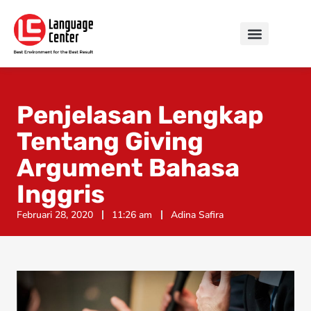
Penjelasan Lengkap
Tentang Giving
Argument Bahasa
Inggris
Februari 28, 2020
11:26 am
Adina Safira