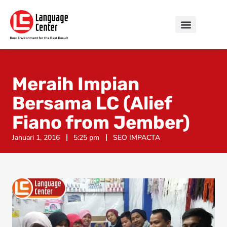
Meraih Impian
Bersama LC (Alief
Fiano from Jember)
Januari 1, 2016
5:25 pm
SEO IMPACTA