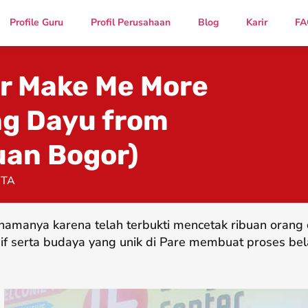
Profile Guru
Profil Perusahaan
Blog
Karir
FA
r Make Me More
ng Dayu from
uan Bogor)
CTA
namanya karena telah terbukti mencetak ribuan oran
if serta budaya yang unik di Pare membuat proses bel