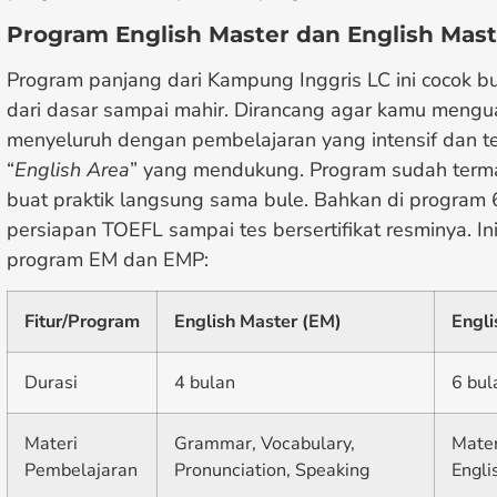
Program English Master dan English Mast
Program panjang dari Kampung Inggris LC ini cocok b
dari dasar sampai mahir. Dirancang agar kamu mengua
menyeluruh dengan pembelajaran yang intensif dan ter
“
English Area
” yang mendukung. Program sudah ter
buat praktik langsung sama bule. Bahkan di program 
persiapan TOEFL sampai tes bersertifikat resminya. I
program EM dan EMP:
Fitur/Program
English Master (EM)
Engli
Durasi
4 bulan
6 bul
Materi
Grammar, Vocabulary,
Mater
Pembelajaran
Pronunciation, Speaking
Engli