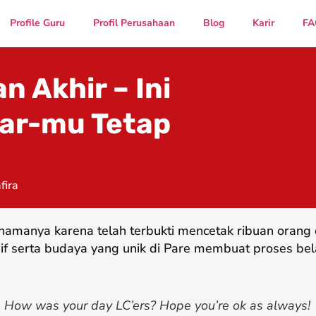
Profile Guru
Profil Perusahaan
Blog
Karir
FA
 Akhir – Ini
ear-mu Tetap
fira
namanya karena telah terbukti mencetak ribuan oran
if serta budaya yang unik di Pare membuat proses bel
How was your day LC’ers? Hope you’re ok as always!