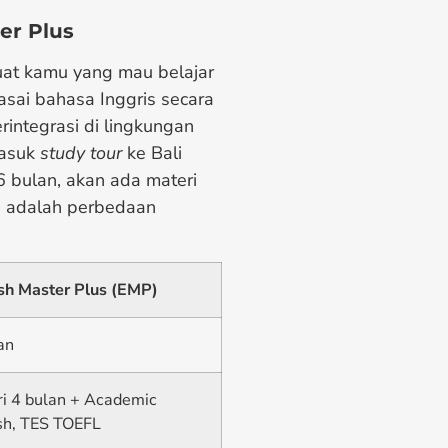
er Plus
uat kamu yang mau belajar
sai bahasa Inggris secara
integrasi di lingkungan
masuk
study tour
ke Bali
6 bulan, akan ada materi
ni adalah perbedaan
sh Master Plus (EMP)
an
i 4 bulan + Academic
sh, TES TOEFL