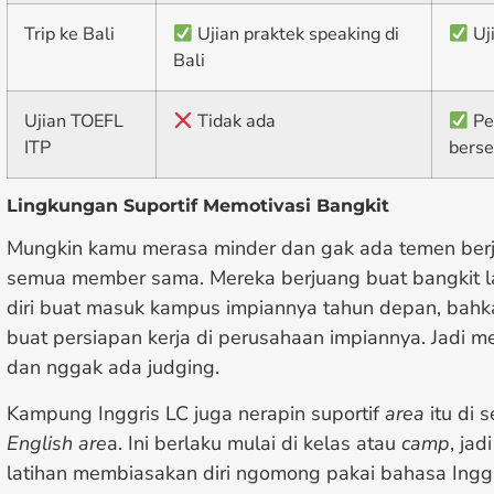
Trip ke Bali
Ujian praktek speaking di
Uji
Bali
Ujian TOEFL
Tidak ada
Pe
ITP
berse
Lingkungan Suportif Memotivasi Bangkit
Mungkin kamu merasa minder dan gak ada temen berjua
semua member sama. Mereka berjuang buat bangkit l
diri buat masuk kampus impiannya tahun depan, bahk
buat persiapan kerja di perusahaan impiannya. Jadi 
dan nggak ada judging.
Kampung Inggris LC juga nerapin suportif
area
itu di 
English are
a. Ini berlaku mulai di kelas atau
camp
, ja
latihan membiasakan diri ngomong pakai bahasa Inggr