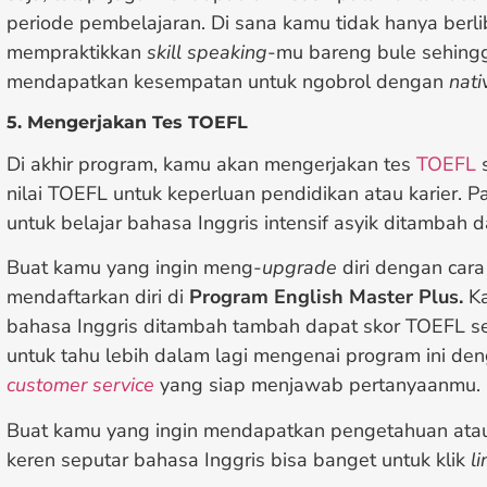
periode pembelajaran. Di sana kamu tidak hanya berlib
mempraktikkan
skill speaking
-mu bareng bule sehing
mendapatkan kesempatan untuk ngobrol dengan
nati
5. Mengerjakan Tes TOEFL
Di akhir program, kamu akan mengerjakan tes
TOEFL
s
nilai TOEFL untuk keperluan pendidikan atau karier. 
untuk belajar bahasa Inggris intensif asyik ditambah
Buat kamu yang ingin meng-
upgrade
diri dengan cara
mendaftarkan diri di
Program English Master Plus.
Ka
bahasa Inggris ditambah tambah dapat skor TOEFL se
untuk tahu lebih dalam lagi mengenai program ini d
customer service
yang siap menjawab pertanyaanmu.
Buat kamu yang ingin mendapatkan pengetahuan at
keren seputar bahasa Inggris bisa banget untuk klik
li