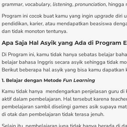
grammar
,
vocabulary
,
listening
,
pronunciation
, hingga
Program ini cocok buat kamu yang ingin
upgrade
diri 
pendidikan, karier, atau mendapatkan beasiswa deng
dan tidak monoton tentunya.
Apa Saja Hal Asyik yang Ada di Program E
Di Program ini, kamu tidak hanya sebatas belajar bahas
belajar bahasa Inggris secara asyik sehingga tidak
Berikut beberapa hal asyik yang bisa kamu dapatkan ke
1. Belajar dengan Metode
Fun Learning
Kamu tidak hanya mendengarkan penjelasan guru di kel
aktif dalam pembelajaran. Hal tersebut karena
teache
pembelajaran sambil diselingi
games
asik supaya mat
di otak dan pembelajaran tidak terasa jenuh.
Selain itu, pembelajaran juga tidak hanya berada di da