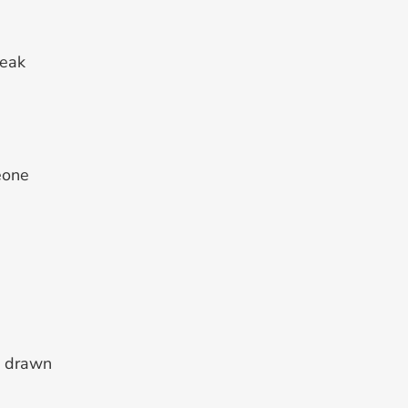
weak
eone
e drawn