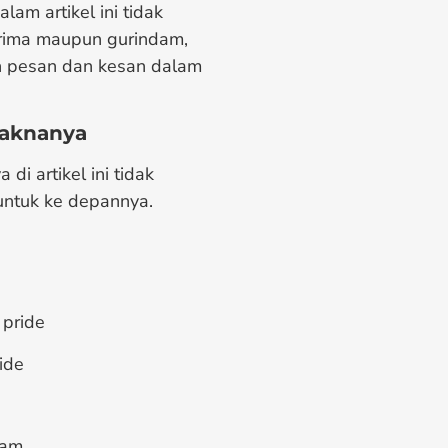
alam artikel ini tidak
rima maupun gurindam,
 pesan dan kesan dalam
Maknanya
ya
di artikel ini tidak
 untuk ke depannya.
 pride
ide
eam