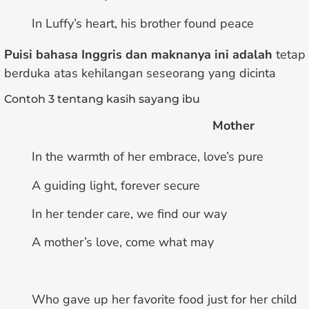
In Luffy’s heart, his brother found peace
Puisi bahasa Inggris dan maknanya
ini
adalah
tetap
berduka atas kehilangan seseorang yang dicinta
Contoh 3 tentang kasih sayang ibu
Mother
In the warmth of her embrace, love’s pure
A guiding light, forever secure
In her tender care, we find our way
A mother’s love, come what may
Who gave up her favorite food just for her child