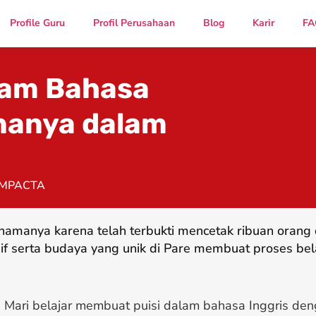
Profile Guru
Profil Perusahaan
Blog
Karir
FA
lam Bahasa
nanya dalam
IMPACTA
namanya karena telah terbukti mencetak ribuan oran
if serta budaya yang unik di Pare membuat proses bel
Mari belajar membuat puisi dalam bahasa Inggris de