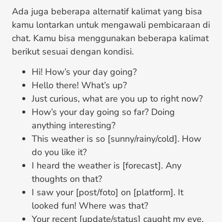
Ada juga beberapa alternatif kalimat yang bisa
kamu lontarkan untuk mengawali pembicaraan di
chat. Kamu bisa menggunakan beberapa kalimat
berikut sesuai dengan kondisi.
Hi! How’s your day going?
Hello there! What’s up?
Just curious, what are you up to right now?
How’s your day going so far? Doing
anything interesting?
This weather is so [sunny/rainy/cold]. How
do you like it?
I heard the weather is [forecast]. Any
thoughts on that?
I saw your [post/foto] on [platform]. It
looked fun! Where was that?
Your recent [update/status] caught my eye.