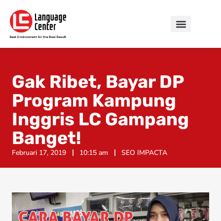
Gak Ribet, Bayar DP
Program Kampung
Inggris LC Gampang
Banget!
Februari 17, 2019
10:15 am
SEO IMPACTA