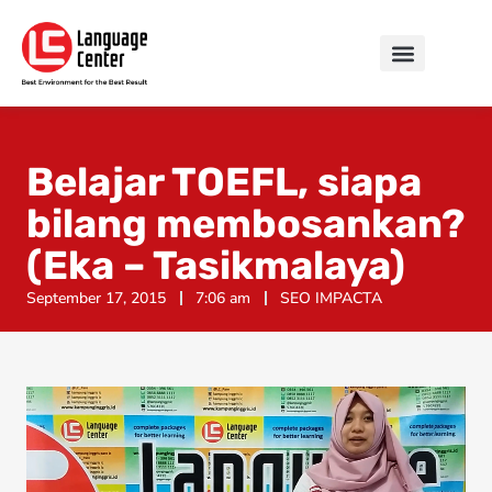
Belajar TOEFL, siapa
bilang membosankan?
(Eka – Tasikmalaya)
September 17, 2015
7:06 am
SEO IMPACTA