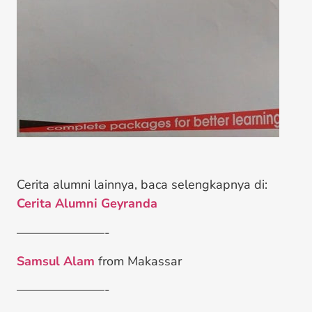
Cerita alumni lainnya, baca selengkapnya di:
Cerita Alumni Geyranda
———————-
Samsul Alam
from Makassar
———————-