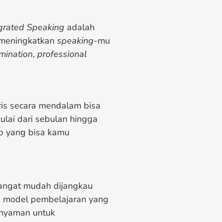
grated Speaking
adalah
 meningkatkan
speaking-
mu
mination
,
professional
ris secara mendalam bisa
ulai dari sebulan hingga
p
yang bisa kamu
 sangat mudah dijangkau
n model pembelajaran yang
 nyaman untuk