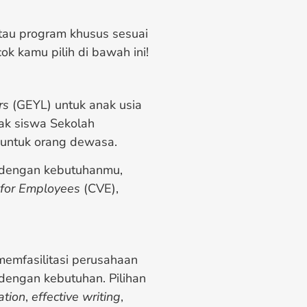
tau program khusus sesuai
k kamu pilih di bawah ini!
ers
(GEYL) untuk anak usia
ak siswa Sekolah
 untuk orang dewasa.
 dengan kebutuhanmu,
 for Employees
(CVE),
 memfasilitasi perusahaan
dengan kebutuhan. Pilihan
ation
,
effective writing
,