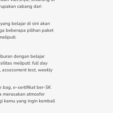
upakan cabang dari
ng belajar di sini akan
ga beberapa pilihan paket
eliputi:
liburan dengan belajar
ilitas meliputi:
full day
,
assessment test
,
weekly
e bag
,
e-sertifikat
ber-SK
a merasakan atmosfer
i kamu yang ingin kembali