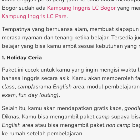
Bogor sudah ada
Kampung Inggris LC Bogor
yang mer
Kampung Inggris LC Pare
.
Tempatnya yang bernuansa alam, membuat siapapun ya
merasa nyaman dan tenang ketika belajar. Tersedia ju
belajar yang bisa kamu ambil sesuai kebutuhan yang m
1. Holiday Ceria
Paket ini cocok untuk kamu yang ingin mengisi waktu 
bahasa Inggris secara asik. Kamu akan memperoleh fas
class
,
camp
/asrama
English area,
modul pembelajaran
exam
,
fun day (outing)
.
Selain itu, kamu akan mendapatkan gratis kaos,
goodi
Diknas. Kamu bisa mengambil paket
camp
supaya bis
English area
atau bisa mengambil paket
non camp
bag
ke rumah setelah pembelajaran.