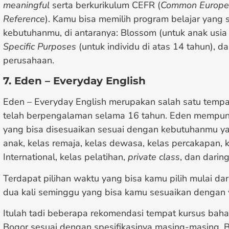
meaningful
serta berkurikulum CEFR (
Common Europe
Reference
). Kamu bisa memilih program belajar yang
kebutuhanmu, di antaranya: Blossom (untuk anak usia
Specific Purposes
(untuk individu di atas 14 tahun), d
perusahaan.
7. Eden – Everyday English
Eden – Everyday English merupakan salah satu tempa
telah berpengalaman selama 16 tahun. Eden mempuny
yang bisa disesuaikan sesuai dengan kebutuhanmu yan
anak, kelas remaja, kelas dewasa, kelas percakapan, k
International, kelas pelatihan,
private class
, dan daring
Terdapat pilihan waktu yang bisa kamu pilih mulai dar
dua kali seminggu yang bisa kamu sesuaikan dengan
Itulah tadi beberapa rekomendasi tempat kursus baha
Bogor sesuai dengan spesifikasinya masing-masing.