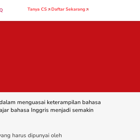
Tanya CS
Daftar Sekarang
Q
g dalam menguasai keterampilan bahasa
ajar bahasa Inggris menjadi semakin
ang harus dipunyai oleh