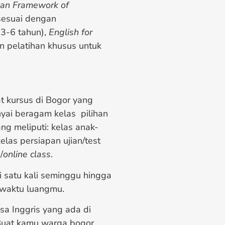
an Framework of
 sesuai dengan
 3-6 tahun),
English for
an pelatihan khusus untuk
t kursus di Bogor yang
ai beragam kelas pilihan
g meliputi: kelas anak-
elas persiapan ujian/test
/
online class
.
i satu kali seminggu hingga
 waktu luangmu.
sa Inggris yang ada di
 Buat kamu warga bogor