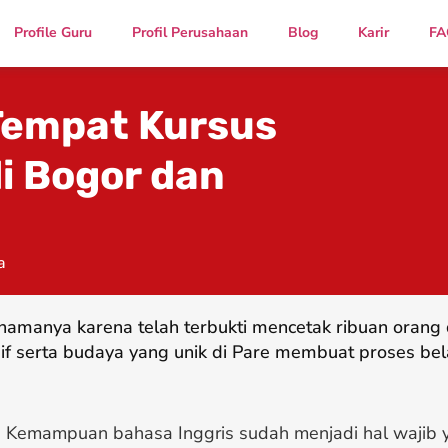
Profile Guru
Profil Perusahaan
Blog
Karir
FA
Tempat Kursus
i Bogor dan
a
namanya karena telah terbukti mencetak ribuan oran
if serta budaya yang unik di Pare membuat proses bel
Kemampuan bahasa Inggris sudah menjadi hal wajib y