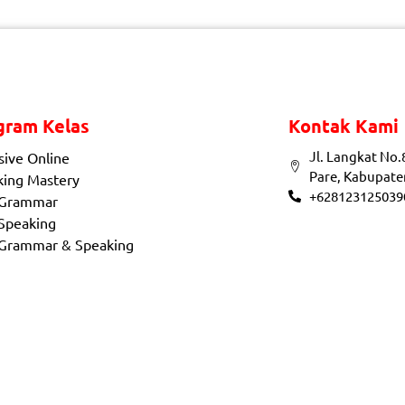
gram Kelas
Kontak Kami
Jl. Langkat No.
sive Online
Pare, Kabupate
king Mastery
+628123125039
 Grammar
Speaking
 Grammar & Speaking