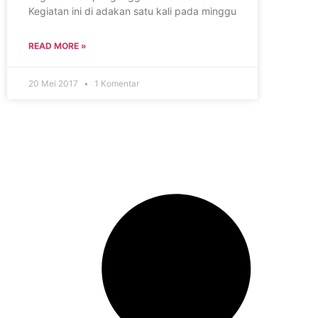
Kegiatan ini di adakan satu kali pada minggu
READ MORE »
20 Mei 2017
1 Komentar