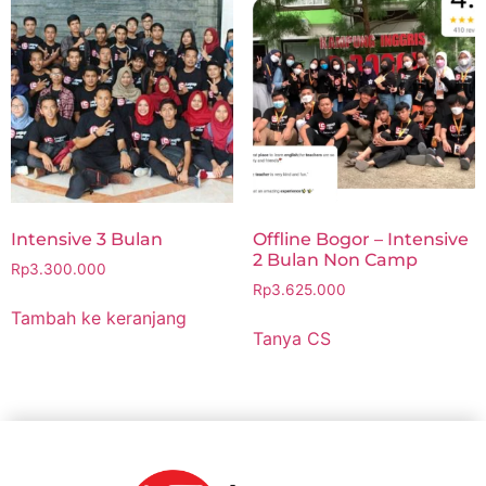
Intensive 3 Bulan
Offline Bogor – Intensive
2 Bulan Non Camp
Rp
3.300.000
Rp
3.625.000
Tambah ke keranjang
Tanya CS