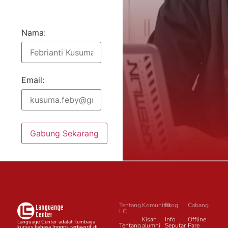
Nama:
Email:
Gabung Sekarang
Tentang
Komunitas
Blog
Cabang
LC
Kisah
Info
Offline
Language Center adalah lembaga
Tentang
alumni
Seputar
Pare
kursus bahasa Inggris terfavorit di