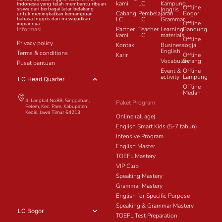
kami
LC
Kampung
Indonesia yang telah membantu ribuan
Offline
siswa dari berbagai latar belakang
Inggris
Cabang
Pembelajaran
Bogor
untuk meningkatkan kemampuan
bahasa Inggris dan mewujudkan
LC
LC
Grammar
Offline
impiannya.
Informasi
Partner
Teacher
Learning
Bandung
kami
LC
materials
Offline
Privacy policy
Kontak
Business
Jogja
English
Terms & conditions
Karir
Offline
Vocabulary
Serang
Pusat bantuan
Event &
Offline
activity
Lampung
LC Head Quarter
Offline
Medan
Jl. Langkat No.88, Singgahan,
Paket Program
Pelem, Kec. Pare, Kabupaten
Kediri, Jawa Timur 64213
Online (all age)
English Smart Kids (5-7 tahun)
Intensive Program
English Master
TOEFL Mastery
VIP Club
Speaking Mastery
Grammar Mastery
English for Specific Purpose
Speaking & Grammar Mastery
LC Bogor
TOEFL Test Preparation