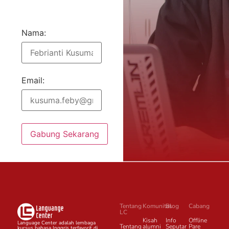
Nama:
Email:
Gabung Sekarang
Tentang
Komunitas
Blog
Cabang
LC
Kisah
Info
Offline
Language Center adalah lembaga
Tentang
alumni
Seputar
Pare
kursus bahasa Inggris terfavorit di