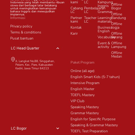
kami
LC
Kampung
Indonesia yang telah membantu ribuan
Offline
siswa dari berbagai latar belakang
Inggris
Cabang
Pembelajaran
Bogor
untuk meningkatkan kemampuan
bahasa Inggris dan mewujudkan
LC
LC
Grammar
Offline
impiannya.
Informasi
Partner
Teacher
Learning
Bandung
kami
LC
materials
Offline
Privacy policy
Kontak
Business
Jogja
English
Terms & conditions
Karir
Offline
Vocabulary
Serang
Pusat bantuan
Event &
Offline
activity
Lampung
LC Head Quarter
Offline
Medan
Jl. Langkat No.88, Singgahan,
Paket Program
Pelem, Kec. Pare, Kabupaten
Kediri, Jawa Timur 64213
Online (all age)
English Smart Kids (5-7 tahun)
Intensive Program
English Master
TOEFL Mastery
VIP Club
Speaking Mastery
Grammar Mastery
English for Specific Purpose
Speaking & Grammar Mastery
LC Bogor
TOEFL Test Preparation