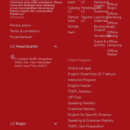
kami
LC
Kampung
Indonesia yang telah membantu ribuan
Offline
siswa dari berbagai latar belakang
Inggris
Cabang
Pembelajaran
Bogor
untuk meningkatkan kemampuan
bahasa Inggris dan mewujudkan
LC
LC
Grammar
Offline
impiannya.
Informasi
Partner
Teacher
Learning
Bandung
kami
LC
materials
Offline
Privacy policy
Kontak
Business
Jogja
English
Terms & conditions
Karir
Offline
Vocabulary
Serang
Pusat bantuan
Event &
Offline
activity
Lampung
LC Head Quarter
Offline
Medan
Jl. Langkat No.88, Singgahan,
Paket Program
Pelem, Kec. Pare, Kabupaten
Kediri, Jawa Timur 64213
Online (all age)
English Smart Kids (5-7 tahun)
Intensive Program
English Master
TOEFL Mastery
VIP Club
Speaking Mastery
Grammar Mastery
English for Specific Purpose
Speaking & Grammar Mastery
LC Bogor
TOEFL Test Preparation