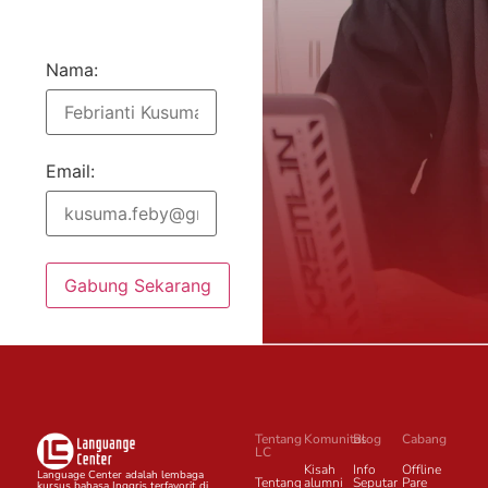
Nama:
Email:
Gabung Sekarang
Tentang
Komunitas
Blog
Cabang
LC
Kisah
Info
Offline
Language Center adalah lembaga
Tentang
alumni
Seputar
Pare
kursus bahasa Inggris terfavorit di